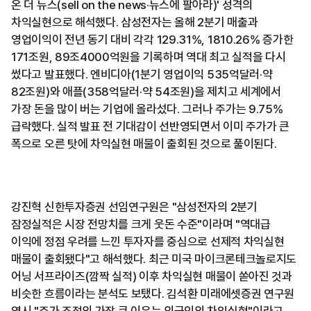
온 더 뉴스(sell on the news·뉴스에 팔아라)' 성격의
차익실현으로 해석했다. 삼성전자는 올해 2분기 매출과
영업이익이 전년 동기 대비 각각 129.31%, 1810.26% 증가한
171조원, 89조4000억원을 기록하며 역대 최고 실적을 다시
썼다고 발표했다. 엔비디아(1분기 영업이익 535억달러·약
82조원)와 애플(358억달러·약 54조원)을 제치고 세계에서
가장 돈을 많이 버는 기업에 올라섰다. 그러나 주가는 9.75%
급락했다. 실적 발표 전 기대감이 선반영되면서 이미 주가가 큰
폭으로 오른 탓에 차익실현 매물이 출회된 것으로 풀이된다.
강진혁 신한투자증권 선임연구원은 "삼성전자의 2분기
잠정실적은 시장 전망치를 크게 웃돈 수준"이라며 "역대급
이익에 정점 우려를 느낀 투자자를 중심으로 선제적 차익실현
매물이 출회됐다"고 해석했다. 최근 미국 마이크론테크놀로지도
어닝 서프라이즈(깜짝 실적) 이후 차익실현 매물이 쏟아진 것과
비슷한 흐름이라는 분석도 보탰다. 김석환 미래에셋증권 연구원