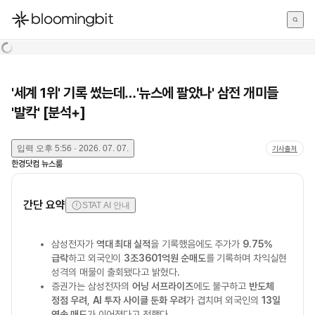
한국어
English
日本語
'세계 1위' 기록 썼는데…'뉴스에 팔았나' 삼전 개미들
'발칵' [분석+]
입력
오후 5:56 · 2026. 07. 07.
기사출처
한경닷컴 뉴스룸
간단 요약
STAT AI 안내
삼성전자가
역대 최대 실적
을 기록했음에도 주가가
9.75%
급락
하고 외국인이
3조3601억원 순매도
를 기록하며 차익실현
성격의 매물이 출회됐다고 밝혔다.
증권가는 삼성전자의
어닝 서프라이즈
에도 불구하고
반도체
정점 우려
,
AI 투자 사이클 둔화 우려
가 겹치며 외국인의
13일
연속 매도
가 이어졌다고 전했다.