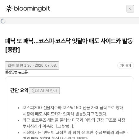
한국어
English
日本語
패닉 또 패닉…코스피·코스닥 잇달아 매도 사이드카 발동
[종합]
입력
오전 1:36 · 2026. 07. 08.
기사출처
한경닷컴 뉴스룸
간단 요약
STAT AI 안내
코스피200 선물지수와 코스닥150 선물 가격 급락으로 양대
시장에
매도 사이드카
가 잇따라 발동됐다고 전했다.
최근 호르무즈 해협을 둘러싼 미국과 이란의 긴장 고조로
시장
투자심리
가 위축됐다고 밝혔다.
시장에서는 '반도체 고점론'과 함께 장 후반
수급 변화
와
외국인·
기관 매매 동향
이 핵심 변수라고 전했다.