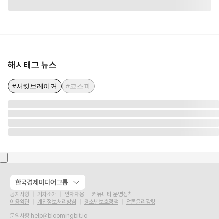
해시태그 뉴스
#서킷브레이커
#코스피
한국경제미디어그룹
공지사항
기자소개
인재채용
커뮤니티 운영정책
이용약관
개인정보처리방침
청소년보호정책
언론윤리강령
문의사항
help@bloomingbit.io