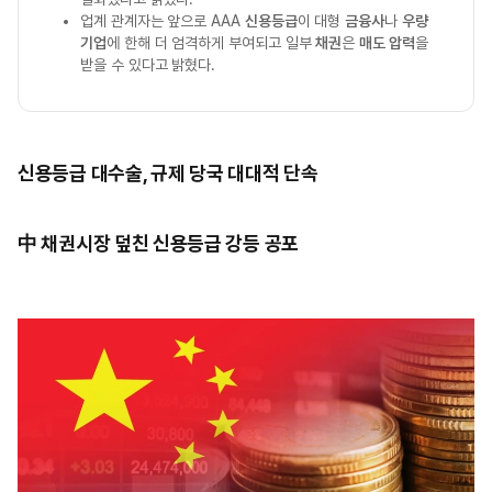
업계 관계자는 앞으로 AAA
신용등급
이 대형
금융사
나
우량
기업
에 한해 더 엄격하게 부여되고 일부
채권
은
매도 압력
을
받을 수 있다고 밝혔다.
신용등급 대수술, 규제 당국 대대적 단속
中 채권시장 덮친 신용등급 강등 공포