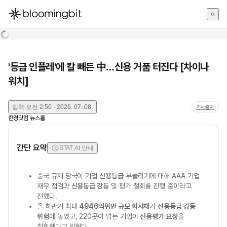
한국어
English
日本語
'등급 인플레'에 칼 빼든 中…신용 거품 터진다 [차이나
워치]
입력
오전 2:50 · 2026. 07. 08.
기사출처
한경닷컴 뉴스룸
간단 요약
STAT AI 안내
중국 규제 당국이 기업
신용등급
부풀리기에 대해 AAA 기업
재무 점검과
신용등급 강등
및 평가 철회를 진행 중이라고
전했다.
올 하반기 최대
4946억위안 규모 회사채
가
신용등급 강등
위험
에 놓였고, 220곳이 넘는 기업이
신용평가 요청
을
철회했다고 밝혔다.