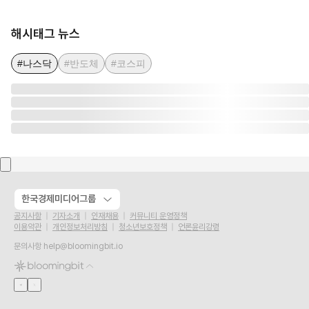
해시태그 뉴스
#나스닥
#반도체
#코스피
한국경제미디어그룹
공지사항
기자소개
인재채용
커뮤니티 운영정책
이용약관
개인정보처리방침
청소년보호정책
언론윤리강령
문의사항
help@bloomingbit.io