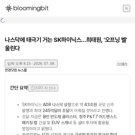
한국어
English
日本語
나스닥에 태극기 거는 SK하이닉스…최태원, '오프닝 벨'
울린다
입력
오후 8:15 · 2026. 07. 08.
기사출처
한경닷컴 뉴스룸
간단 요약
STAT AI 안내
SK하이닉스
ADR 나스닥 상장
으로 약
43조원
규모 신주
발행과 최대
245억달러 조달
이 이뤄질 것이라고 전했다.
조달 자금은
용인 반도체 클러스터
,
청주 P&T7 어드밴스드
패키징 팹
건설 및
EUV 스캐너
등 설비 투자에 활용될
방침이라고 밝혔다.
증권업계는 ADR 상장을 계기로
글로벌 투자자 접근성 확대
,