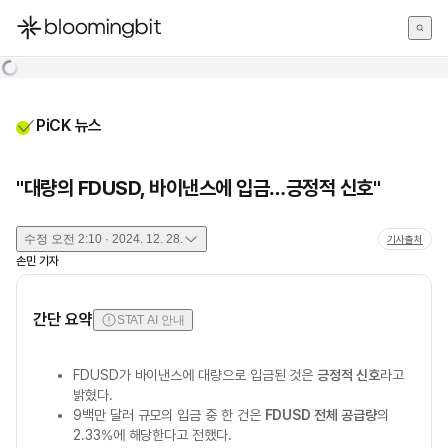
한국어
English
日本語
PiCK 뉴스
"대량의 FDUSD, 바이낸스에 입금…긍정적 신호"
수정
오전 2:10 · 2024. 12. 28.
기사출처
손민
기자
간단 요약
STAT AI 안내
FDUSD가 바이낸스에 대량으로 입금된 것은
긍정적 신호
라고
밝혔다.
9백만 달러 규모의 입금 중 한 건은
FDUSD 전체 공급량
의
2.33%에 해당한다고 전했다.