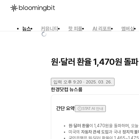
뉴스
커뮤니티
핫 피플
AI 리포트
멤버십
한국어
English
日本語
원·달러 환율 1,470원 돌파
입력
오후 9:20 · 2025. 03. 26.
한경닷컴 뉴스룸
간단 요약
STAT AI 안내
원·달러 환율
이 1,470원을 돌파하며, 오
미국의
자동차 관세 도입
과 국내
정치적 불
국민은행은 원·달러 환율이 1,465~1,4