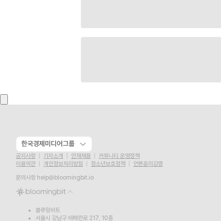
한국경제미디어그룹
공지사항
기자소개
인재채용
커뮤니티 운영정책
이용약관
개인정보처리방침
청소년보호정책
언론윤리강령
문의사항
help@bloomingbit.io
블루밍비트
서울시 강남구 테헤란로 217, 10층