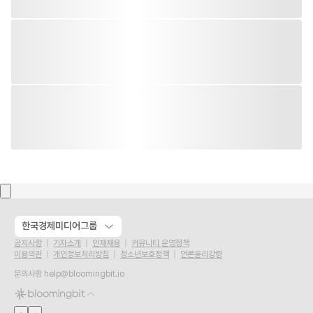
한국경제미디어그룹
공지사항
기자소개
인재채용
커뮤니티 운영정책
이용약관
개인정보처리방침
청소년보호정책
언론윤리강령
문의사항
help@bloomingbit.io