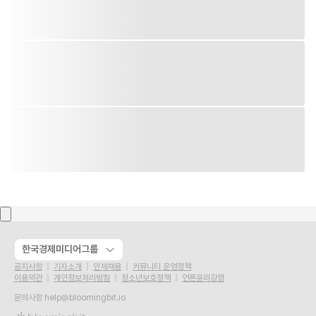
한국경제미디어그룹
공지사항
기자소개
인재채용
커뮤니티 운영정책
이용약관
개인정보처리방침
청소년보호정책
언론윤리강령
문의사항
help@bloomingbit.io