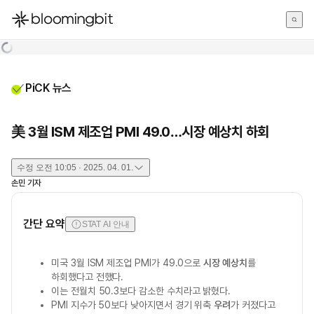
한국어
English
日本語
PiCK 뉴스
美 3월 ISM 제조업 PMI 49.0…시장 예상치 하회
수정
오전 10:05 · 2025. 04. 01.
손민
기자
간단 요약
STAT AI 안내
미국 3월 ISM 제조업 PMI가 49.0으로
시장 예상치
를
하회했다고 전했다.
이는 전월치 50.3보다 감소한 수치라고 밝혔다.
PMI 지수가 50보다 낮아지면서 경기 위축
우려
가 커졌다고