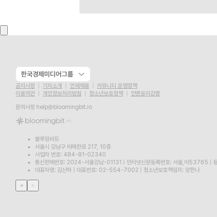
한국경제미디어그룹
공지사항
기자소개
인재채용
커뮤니티 운영정책
이용약관
개인정보처리방침
청소년보호정책
언론윤리강령
문의사항
help@bloomingbit.io
블루밍비트
서울시 강남구 테헤란로 217, 10층
사업자 번호: 484-81-02340
통신판매번호: 2024-서울강남-01131
|
인터넷신문등록번호: 서울,아53765
|
등
대표자명: 김산하
|
대표번호: 02-554-7002
|
청소년보호책임자: 양한나