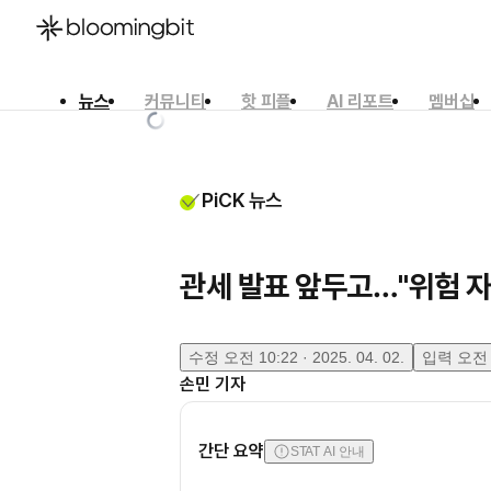
뉴스
커뮤니티
핫 피플
AI 리포트
멤버십
한국어
English
日本語
PiCK 뉴스
관세 발표 앞두고…"위험 자
수정
오전 10:22 · 2025. 04. 02.
입력
오전 9
손민
기자
간단 요약
STAT AI 안내