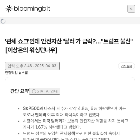
한국어
English
日本語
'관세 쇼크'인데 안전자산 '달러'가 급락?…"트럼프 불신"
[이상은의 워싱턴나우]
입력
오후 8:46 · 2025. 04. 03.
기사출처
한경닷컴 뉴스룸
간단 요약
STAT AI 안내
S&P500
과
나스닥
지수가 각각 4.8%, 6% 하락했으며 이는
코로나 팬데믹
이후 최대 하락폭이라고 전했다.
시장에서는
미국 달러화
가 보통의 안전자산 역할을 하지 못하고
가치가 1.67% 하락했다고 밝혔다.
트럼프 정부의 도입한
관세정책
으로 인한 불확실성 속에서
단기물
미 국채
에 대한 투자 수요는 늘었다고 전했다.