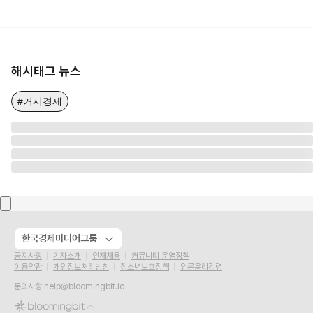
해시태그 뉴스
#거시경제
한국경제미디어그룹
공지사항
기자소개
인재채용
커뮤니티 운영정책
이용약관
개인정보처리방침
청소년보호정책
언론윤리강령
문의사항
help@bloomingbit.io