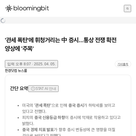
한국어
English
日本語
'관세 폭탄'에 휘청거리는 中 증시…통상 전쟁 확전
양상에 '주목'
입력
오후 8:07 · 2025. 04. 05.
기사출처
한경닷컴 뉴스룸
간단 요약
STAT AI 안내
미국의 '
관세 폭탄
'으로 인해
중국 증시
가 하락세를 보이고
있다고 전했다.
피치의
중국 신용등급 하향
이 증시에 악재로 작용하고 있다고
밝혔다.
중국 경제 지표 발표
가 향후 증시 변동성에 큰 영향을 미칠
것으로 보인다고 전했다.