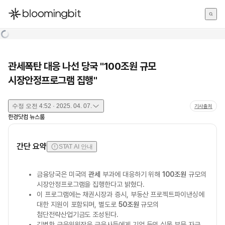
한국어
English
日本語
관세폭탄 대응 나선 당국 "100조원 규모
시장안정프로그램 집행"
수정
오전 4:52 · 2025. 04. 07.
기사출처
한경닷컴 뉴스룸
간단 요약
STAT AI 안내
금융당국은 미국의
관세
부과에 대응하기 위해
100조원
규모의
시장안정프로그램을 집행한다고 밝혔다.
이 프로그램에는 채권시장과 증시, 부동산 프로젝트파이낸싱에
대한 지원이 포함되며, 별도로
50조원
규모의
첨단전략산업기금도 조성된다.
김병환 금융위원장은 금융사들에게 기업 등의 실물 부문 자금