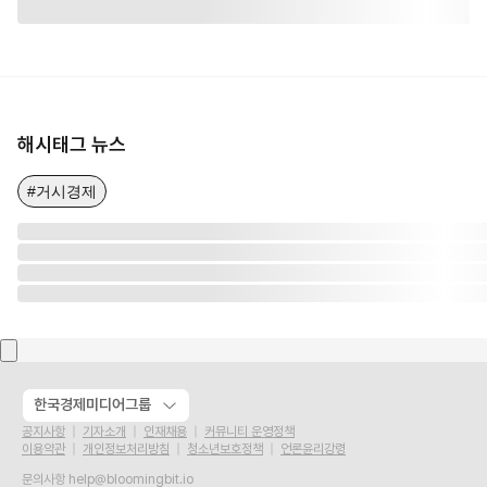
해시태그 뉴스
#거시경제
한국경제미디어그룹
공지사항
기자소개
인재채용
커뮤니티 운영정책
이용약관
개인정보처리방침
청소년보호정책
언론윤리강령
문의사항
help@bloomingbit.io