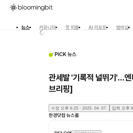
뉴스
커뮤니티
핫 피플
AI 리포트
멤버십
한국어
English
日本語
PiCK 뉴스
관세발 '기록적 널뛰기'…엔
브리핑]
수정
오후 6:25 · 2025. 04. 07.
입력
오후 6:
한경닷컴 뉴스룸