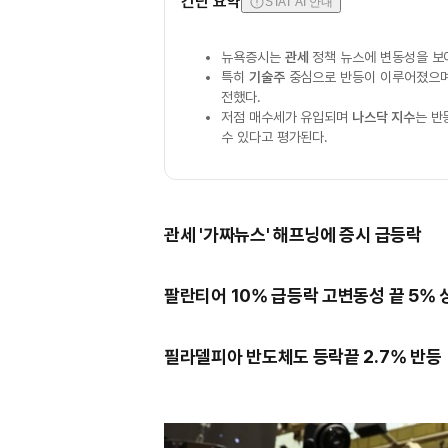
간단 요약
STAT AI 안내
뉴욕증시는
관세
정책 뉴스에 변동성을 보
특히
기술주
중심으로 반등이 이루어졌으
전했다.
저점 매수세가 유입되며
나스닥 지수
는 반
수 있다고 평가된다.
관세 '가짜뉴스' 해프닝에 증시 급등락
팔란티어 10% 급등락 고변동성 끝 5% 
필라델피아 반도체도 등락끝 2.7% 반등