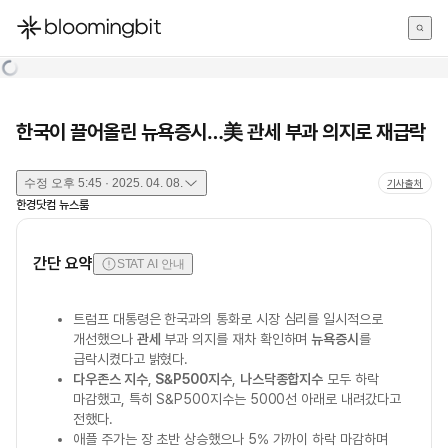
한국어
English
日本語
한국이 끌어올린 뉴욕증시…美 관세 부과 의지로 재급락
수정
오후 5:45 · 2025. 04. 08.
기사출처
한경닷컴 뉴스룸
간단 요약
STAT AI 안내
트럼프 대통령은 한국과의 통화로 시장 심리를 일시적으로
개선했으나
관세
부과 의지를 재차 확인하며
뉴욕증시
를
급락시켰다고 밝혔다.
다우존스 지수
,
S&P500지수
,
나스닥종합지수
모두 하락
마감했고, 특히 S&P500지수는 5000선 아래로 내려갔다고
전했다.
애플 주가는 장 초반 상승했으나 5% 가까이 하락 마감하며