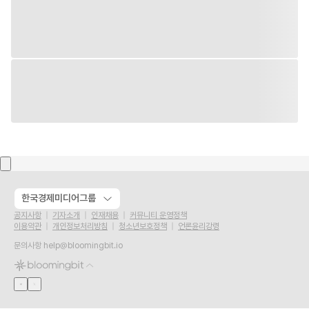
한국경제미디어그룹
공지사항
기자소개
인재채용
커뮤니티 운영정책
이용약관
개인정보처리방침
청소년보호정책
언론윤리강령
문의사항
help@bloomingbit.io