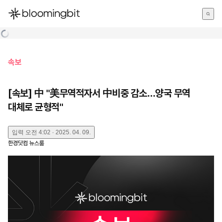
한국어
English
日本語
속보
[속보] 中 "美무역적자서 中비중 감소…양국 무역
대체로 균형적"
입력
오전 4:02 · 2025. 04. 09.
한경닷컴 뉴스룸