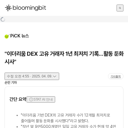
한국어
English
日本語
PiCK 뉴스
"이더리움 DEX 고유 거래자 1년 최저치 기록…활동 둔화
시사"
수정
오전 4:55 · 2025. 04. 09.
기사출처
손민
기자
간단 요약
STAT AI 안내
"이더리움 기반 DEX의 고유 거래자 수가 12개월 최저치로
줄어들며 활동 둔화를 시사했다"라고 밝혔다.
"작년 말 9만5000개였던 일일 고유 거래자 수가 현재 약 4만