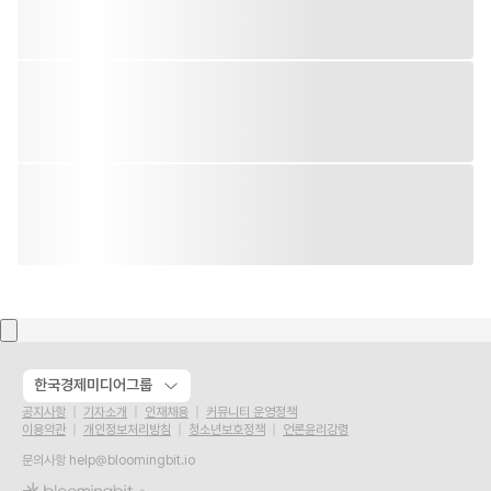
한국경제미디어그룹
공지사항
기자소개
인재채용
커뮤니티 운영정책
이용약관
개인정보처리방침
청소년보호정책
언론윤리강령
문의사항
help@bloomingbit.io