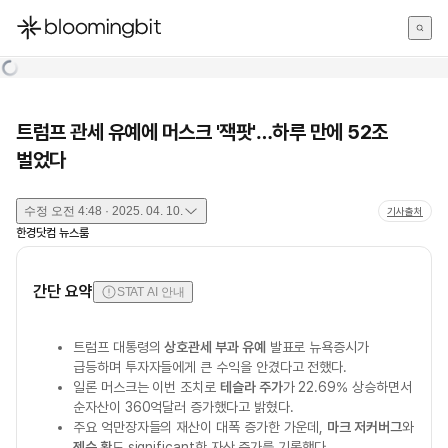
한국어
English
日本語
트럼프 관세 유예에 머스크 '잭팟'…하루 만에 52조
벌었다
수정
오전 4:48 · 2025. 04. 10.
기사출처
한경닷컴 뉴스룸
간단 요약
STAT AI 안내
트럼프 대통령의
상호관세 부과 유예
발표로 뉴욕증시가
급등하며 투자자들에게 큰 수익을 안겼다고 전했다.
일론 머스크는 이번 조치로
테슬라 주가
가 22.69% 상승하면서
순자산이 360억달러 증가했다고 밝혔다.
주요 억만장자들의 재산이 대폭 증가한 가운데,
마크 저커버그
와
젠슨 황
도 significant한 자산 증가를 기록했다.