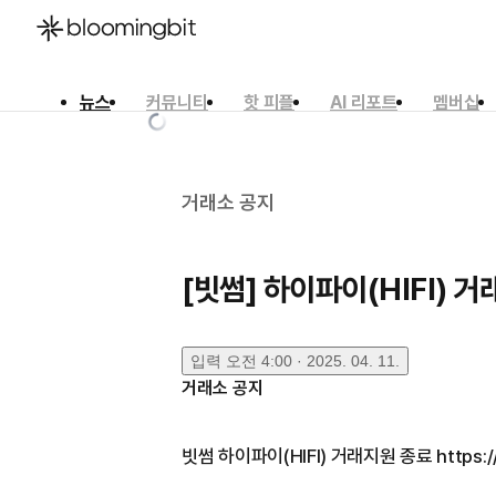
뉴스
커뮤니티
핫 피플
AI 리포트
멤버십
한국어
English
日本語
거래소 공지
[빗썸] 하이파이(HIFI) 
입력
오전 4:00 · 2025. 04. 11.
거래소 공지
빗썸 하이파이(HIFI) 거래지원 종료 https://f