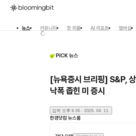
뉴스
커뮤니티
핫 피플
AI 리포트
멤버십
한국어
English
日本語
PiCK 뉴스
[뉴욕증시 브리핑] S&P, 
낙폭 좁힌 미 증시
입력
오후 6:35 · 2025. 04. 11.
한경닷컴 뉴스룸