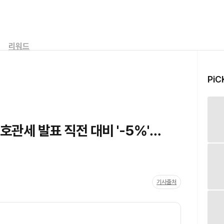
리워드
PiC
상호관세 발표 직전 대비 '-5%'…
기사출처