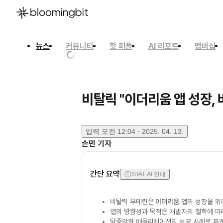
뉴스
커뮤니티
핫 피플
AI 리포트
멤버십
한국어
English
日本語
비탈릭 "이더리움 앱 성장,
입력
오전 12:04 · 2025. 04. 13.
손민
기자
간단 요약
STAT AI 안내
비탈릭 부테린은
이더리움
앱의 성장을 위
앱의 방향성과 목적은 개발자의 철학에 따
탈중앙화 애플리케이션의 성공 사례로 파캐