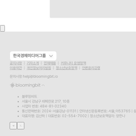
한국경제미디어그룹
공지사항
기자소개
인재채용
커뮤니티 운영정책
이용약관
개인정보처리방침
청소년보호정책
언론윤리강령
문의사항
help@bloomingbit.io
블루밍비트
서울시 강남구 테헤란로 217, 10층
사업자 번호: 484-81-02340
통신판매번호: 2024-서울강남-01131
|
인터넷신문등록번호: 서울,아53765
|
등
대표자명: 김산하
|
대표번호: 02-554-7002
|
청소년보호책임자: 양한나