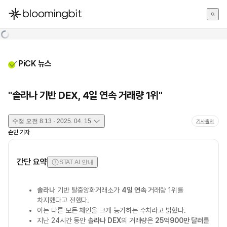
한국어
English
日本語
PiCK 뉴스
"솔라나 기반 DEX, 4일 연속 거래량 1위"
수정
오전 8:13 · 2025. 04. 15.
기사출처
손민
기자
간단 요약
STAT AI 안내
솔라나
기반 탈중앙화거래소가
4일 연속
거래량 1위를
차지했다고 전했다.
이는 다른 모든 체인을 크게 능가하는 수치라고 밝혔다.
지난 24시간 동안
솔라나 DEX
의 거래량은
25억900만 달러
를