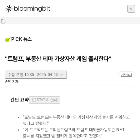
한국어
English
日本語
PiCK 뉴스
"트럼프, 부동산 테마 가상자산 게임 출시한다"
수정
오전 10:35 · 2025. 04. 15.
기사출처
손민
기자
간단 요약
STAT AI 안내
"도널드 트럼프는 부동산 테마의
가상자산 게임
출시를 계획하고
있다고 밝혔다."
"이 프로젝트는 오피셜트럼프와 트럼프 대체불가능토큰
NFT
출시를 지원했던 빌 잰커가 참여한다고 전했다."