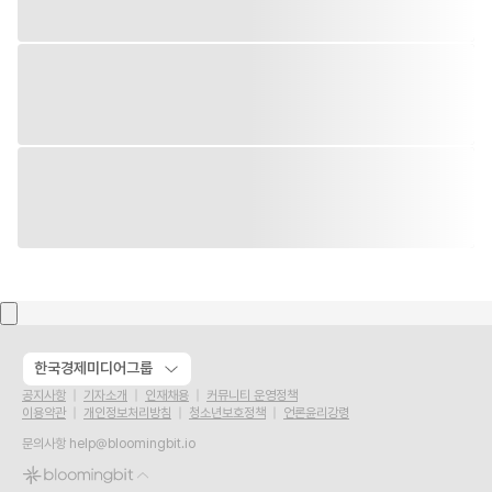
한국경제미디어그룹
공지사항
기자소개
인재채용
커뮤니티 운영정책
이용약관
개인정보처리방침
청소년보호정책
언론윤리강령
문의사항
help@bloomingbit.io