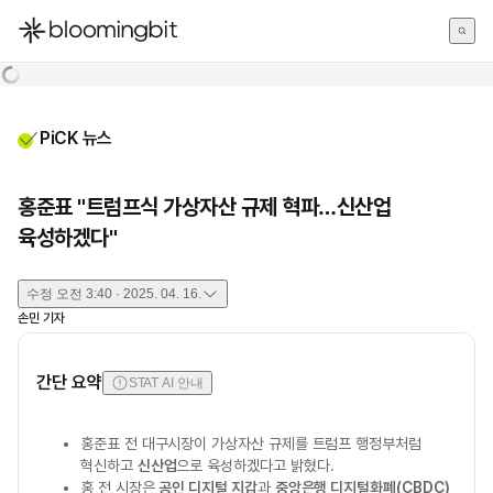
한국어
English
日本語
PiCK 뉴스
홍준표 "트럼프식 가상자산 규제 혁파…신산업
육성하겠다"
수정
오전 3:40 · 2025. 04. 16.
손민
기자
간단 요약
STAT AI 안내
홍준표 전 대구시장이 가상자산 규제를 트럼프 행정부처럼
혁신하고
신산업
으로 육성하겠다고 밝혔다.
홍 전 시장은
공인 디지털 지갑
과
중앙은행 디지털화폐(CBDC)