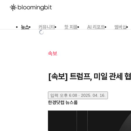
뉴스
커뮤니티
핫 피플
AI 리포트
멤버십
한국어
English
日本語
속보
[속보] 트럼프, 미일 관세 협
입력
오후 6:08 · 2025. 04. 16.
한경닷컴 뉴스룸