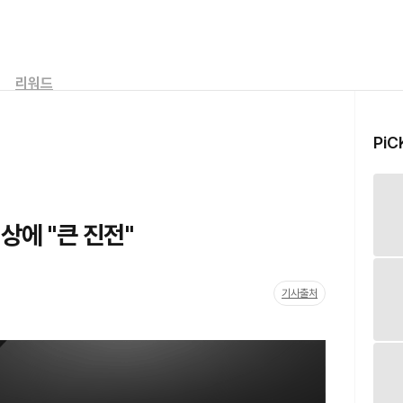
리워드
PiC
상에 "큰 진전"
기사출처