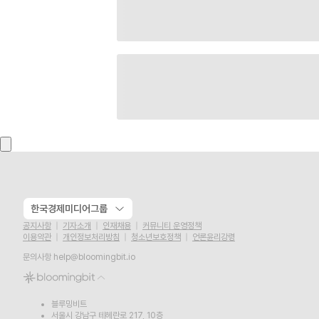
한국경제미디어그룹
공지사항
기자소개
인재채용
커뮤니티 운영정책
이용약관
개인정보처리방침
청소년보호정책
언론윤리강령
문의사항
help@bloomingbit.io
블루밍비트
서울시 강남구 테헤란로 217, 10층