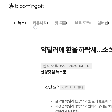
뉴스
커뮤니티
핫 피플
AI 리포트
멤버십
한국어
English
日本語
약달러에 환율 하락세...소폭
입력
오후 9:27 · 2025. 04. 16.
한경닷컴 뉴스룸
간단 요약
STAT AI 안내
글로벌
약달러
현상으로 원·달러 환율이 소
시장은
약달러
영향으로
원화
가 강세를 보
것이라고 내다봤다.