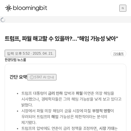
한국어
English
日本語
트럼프, 파월 해고할 수 있을까?…"해임 가능성 낮아"
입력
오후 5:52 · 2025. 04. 21.
기사출처
한경닷컴 뉴스룸
간단 요약
STAT AI 안내
트럼프 대통령이
금리 인하
압박과
파월
미연준 의장 해임을
시사했으나, 경제학자들은 그의 해임 가능성을 낮게 보고 있다고
밝혔다.
시장에서 파월 의장 해임이 금융 시장에 미칠
부정적 영향
이
우려되어 트럼프의
해임
가능성은 제한적이라는 분석이
제기됐다.
트럼프의 압박에도 연준이 금리 정책을 조정하면,
시장 기대
는