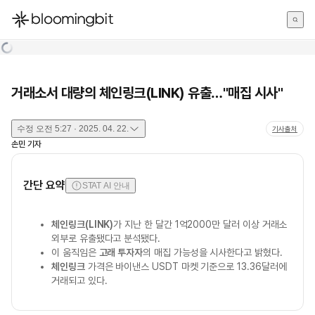
한국어
English
日本語
거래소서 대량의 체인링크(LINK) 유출…"매집 시사"
수정
오전 5:27 · 2025. 04. 22.
기사출처
손민
기자
간단 요약
STAT AI 안내
체인링크(LINK)
가 지난 한 달간 1억2000만 달러 이상 거래소
외부로 유출됐다고 분석됐다.
이 움직임은
고래 투자자
의 매집 가능성을 시사한다고 밝혔다.
체인링크
가격은 바이낸스 USDT 마켓 기준으로 13.36달러에
거래되고 있다.