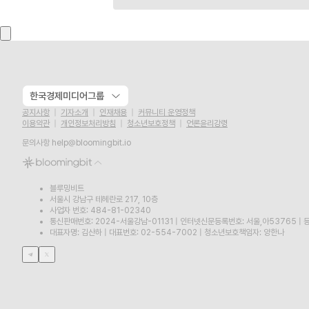
한국경제미디어그룹
공지사항
기자소개
인재채용
커뮤니티 운영정책
이용약관
개인정보처리방침
청소년보호정책
언론윤리강령
문의사항
help@bloomingbit.io
블루밍비트
서울시 강남구 테헤란로 217, 10층
사업자 번호: 484-81-02340
통신판매번호: 2024-서울강남-01131
|
인터넷신문등록번호: 서울,아53765
|
등
대표자명: 김산하
|
대표번호: 02-554-7002
|
청소년보호책임자: 양한나