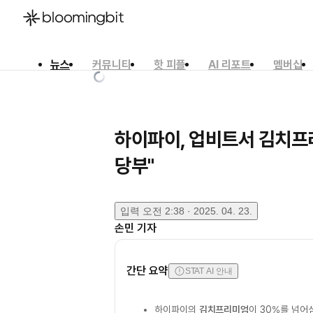
뉴스
커뮤니티
핫 피플
AI 리포트
멤버십
한국어
English
日本語
하이파이, 업비트서 김치프
당부"
입력
오전 2:38 · 2025. 04. 23.
손민
기자
간단 요약
STAT AI 안내
하이파이의
김치프리미엄
이 30%를 넘어