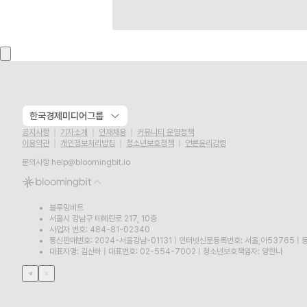
한국경제미디어그룹
공지사항
기자소개
인재채용
커뮤니티 운영정책
이용약관
개인정보처리방침
청소년보호정책
언론윤리강령
문의사항
help@bloomingbit.io
블루밍비트
서울시 강남구 테헤란로 217, 10층
사업자 번호: 484-81-02340
통신판매번호: 2024-서울강남-01131
|
인터넷신문등록번호: 서울,아53765
|
등
대표자명: 김산하
|
대표번호: 02-554-7002
|
청소년보호책임자: 양한나