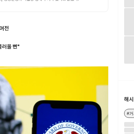
 여전
불러올 뻔"
해시
#