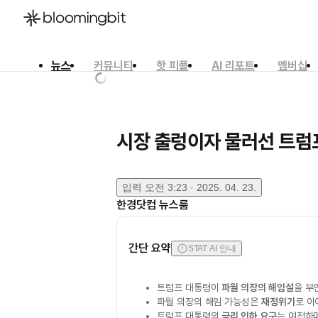
뉴스
커뮤니티
핫 피플
AI 리포트
멤버십
한국어
English
日本語
시장 출렁이자 물러선 트럼프
입력
오전 3:23 · 2025. 04. 23.
한경닷컴 뉴스룸
간단 요약
STAT AI 안내
트럼프 대통령이
파월 의장의 해임설
을 부
파월 의장의 해임 가능성은
재정위기
로 이
트럼프 대통령의
금리 인하 요구
는 여전하