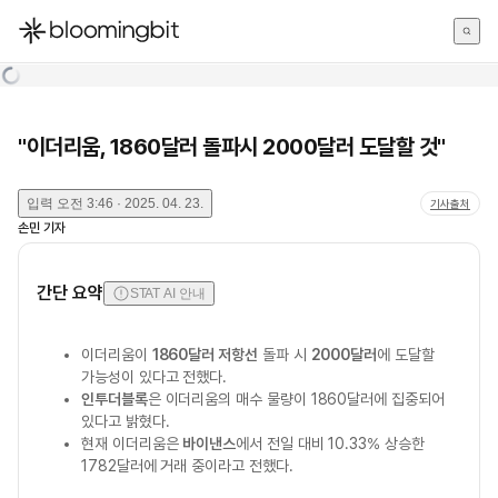
한국어
English
日本語
"이더리움, 1860달러 돌파시 2000달러 도달할 것"
입력
오전 3:46 · 2025. 04. 23.
기사출처
손민
기자
간단 요약
STAT AI 안내
이더리움이
1860달러 저항선
돌파 시
2000달러
에 도달할
가능성이 있다고 전했다.
인투더블록
은 이더리움의 매수 물량이 1860달러에 집중되어
있다고 밝혔다.
현재 이더리움은
바이낸스
에서 전일 대비 10.33% 상승한
1782달러에 거래 중이라고 전했다.