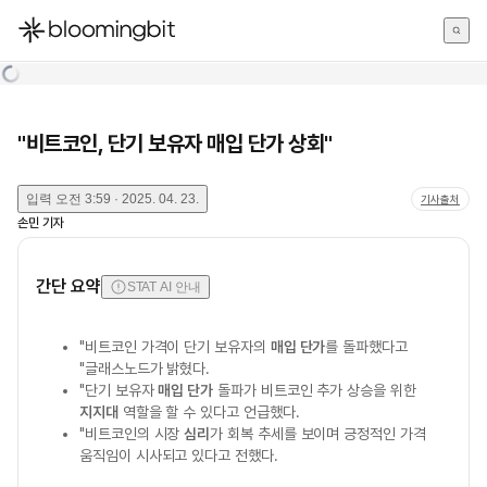
한국어
English
日本語
"비트코인, 단기 보유자 매입 단가 상회"
입력
오전 3:59 · 2025. 04. 23.
기사출처
손민
기자
간단 요약
STAT AI 안내
"비트코인 가격이 단기 보유자의
매입 단가
를 돌파했다고
"글래스노드가 밝혔다.
"단기 보유자
매입 단가
돌파가 비트코인 추가 상승을 위한
지지대
역할을 할 수 있다고 언급했다.
"비트코인의 시장
심리
가 회복 추세를 보이며 긍정적인 가격
움직임이 시사되고 있다고 전했다.