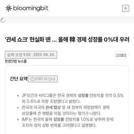
한국어
English
日本語
'관세 쇼크' 현실화 땐 … 올해 韓 경제 성장률 0%대 우려
입력
오전 5:02 · 2025. 04. 24.
기사출처
한경닷컴 뉴스룸
간단 요약
STAT AI 안내
JP모간과 씨티그룹은 한국 경제의
성장률
전망치를 각각 0.5%
와 0.6%로 하향 조정했다고 밝혔다.
한국과 미국의
관세 협상
및 새 정부의 재정정책이 경제
성장률에 큰 영향을 미칠 것이라는 평가가 나왔다.
IMF는 한국의 올해
성장률
전망치를 1.0%로 낮추며 관세
조치와 정치 상황 변화를 고려했다고 설명했다.