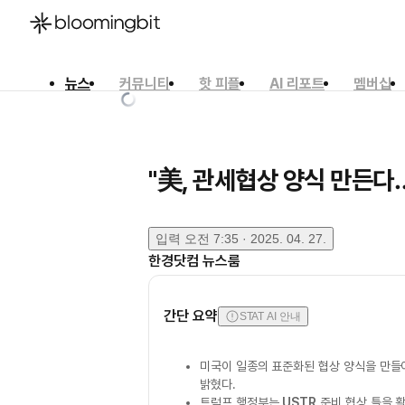
뉴스
커뮤니티
핫 피플
AI 리포트
멤버십
한국어
English
日本語
"美, 관세협상 양식 만든다
입력
오전 7:35 · 2025. 04. 27.
한경닷컴 뉴스룸
간단 요약
STAT AI 안내
미국이 일종의 표준화된 협상 양식을 만들
밝혔다.
트럼프 행정부는
USTR
준비 협상 틀을 활