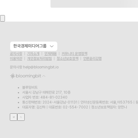
한국경제미디어그룹
공지사항
기자소개
인재채용
커뮤니티 운영정책
이용약관
개인정보처리방침
청소년보호정책
언론윤리강령
문의사항
help@bloomingbit.io
블루밍비트
서울시 강남구 테헤란로 217, 10층
사업자 번호: 484-81-02340
통신판매번호: 2024-서울강남-01131
|
인터넷신문등록번호: 서울,아53765
|
등
대표자명: 김산하
|
대표번호: 02-554-7002
|
청소년보호책임자: 양한나