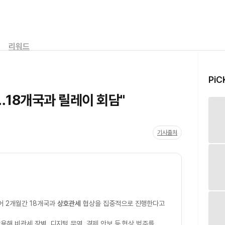
리워드
PiC
…18개국과 릴레이 회담"
기사출처
어 2개월간 18개국과
상호관세
협상을 집중적으로 진행한다고
용해 비관세 장벽, 디지털 무역, 경제 안보 등 협상 범주를