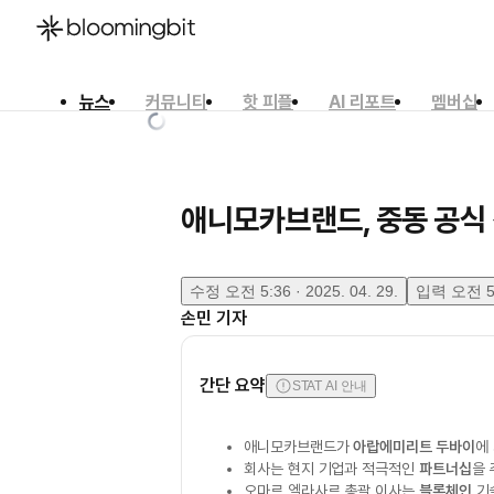
뉴스
커뮤니티
핫 피플
AI 리포트
멤버십
한국어
English
日本語
애니모카브랜드, 중동 공식
수정
오전 5:36 · 2025. 04. 29.
입력
오전 5:
손민
기자
간단 요약
STAT AI 안내
애니모카브랜드가
아랍에미리트 두바이
에
회사는 현지 기업과 적극적인
파트너십
을
오마르 엘라사르 총괄 이사는
블록체인
기술