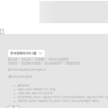
한국경제미디어그룹
공지사항
기자소개
인재채용
커뮤니티 운영정책
이용약관
개인정보처리방침
청소년보호정책
언론윤리강령
문의사항
help@bloomingbit.io
블루밍비트
서울시 강남구 테헤란로 217, 10층
사업자 번호: 484-81-02340
통신판매번호: 2024-서울강남-01131
|
인터넷신문등록번호: 서울,아53765
|
등
대표자명: 김산하
|
대표번호: 02-554-7002
|
청소년보호책임자: 양한나