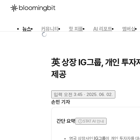
뉴스
커뮤니티
핫 피플
AI 리포트
멤버십
한국어
English
日本語
英 상장 IG그룹, 개인 투
제공
입력
오전 3:45 · 2025. 06. 02.
손민
기자
간단 요약
STAT AI 안내
영국 상장사인
IG그룹
이 개인 투자자를 