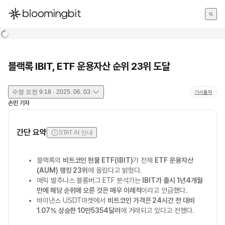
한국어
English
日本語
블랙록 IBIT, ETF 운용자산 순위 23위 도달
수정
오전 9:18 · 2025. 06. 03.
기사출처
손민
기자
간단 요약
STAT AI 안내
블랙록의
비트코인 현물 ETF(IBIT)
가 전체
ETF 운용자산
(AUM) 랭킹 23위
에 올랐다고 밝혔다.
에릭 발추나스 블룸버그 ETF 분석가는
IBIT가 출시 1년4개월
만에 해당 순위에 오른 것은 매우 이례적
이라고 언급했다.
바이낸스 USDT마켓에서
비트코인 가격은 24시간 전 대비
1.07% 상승한 10만5354달러
에 거래되고 있다고 전했다.