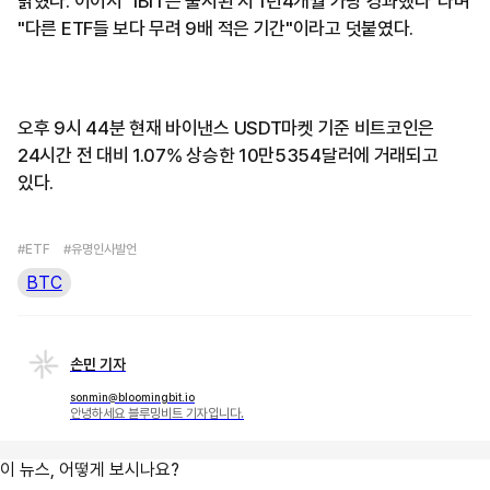
밝혔다. 이어서 "IBIT는 출시된 지 1년4개월 가량 경과했다"라며
"다른 ETF들 보다 무려 9배 적은 기간"이라고 덧붙였다.
오후 9시 44분 현재 바이낸스 USDT마켓 기준 비트코인은
24시간 전 대비 1.07% 상승한 10만5354달러에 거래되고
있다.
#ETF
#유명인사발언
BTC
손민 기자
sonmin@bloomingbit.io
안녕하세요 블루밍비트 기자입니다.
이 뉴스, 어떻게 보시나요?