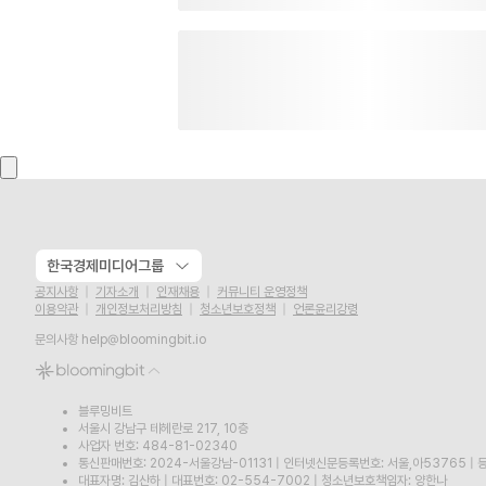
한국경제미디어그룹
공지사항
기자소개
인재채용
커뮤니티 운영정책
이용약관
개인정보처리방침
청소년보호정책
언론윤리강령
문의사항
help@bloomingbit.io
블루밍비트
서울시 강남구 테헤란로 217, 10층
사업자 번호: 484-81-02340
통신판매번호: 2024-서울강남-01131
|
인터넷신문등록번호: 서울,아53765
|
등
대표자명: 김산하
|
대표번호: 02-554-7002
|
청소년보호책임자: 양한나