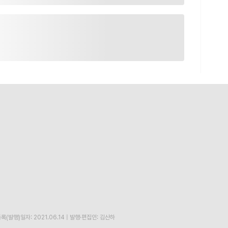
록(발행)일자: 2021.06.14
|
발행·편집인: 김산하