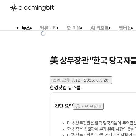
뉴스
커뮤니티
핫 피플
AI 리포트
멤버십
한국어
English
日本語
美 상무장관 "한국 당국자들
입력
오후 7:12 · 2025. 07. 28.
한경닷컴 뉴스룸
간단 요약
STAT AI 안내
미국 상무장관은
한국 당국자들
이
무역협
한국 측은
상호관세 부과 유예 시한
인 8월
미국 상무장관은 "모든 거래가
성사될 가