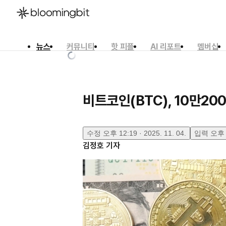
뉴스
커뮤니티
핫 피플
AI 리포트
멤버십
한국어
English
日本語
비트코인(BTC), 10만20
수정
오후 12:19 · 2025. 11. 04.
입력
오후 1
김정호
기자