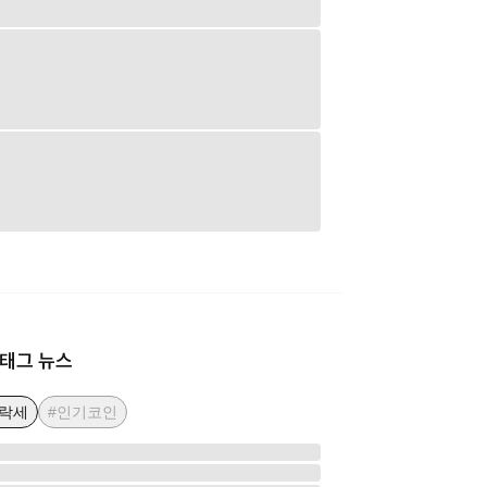
태그 뉴스
하락세
#인기코인