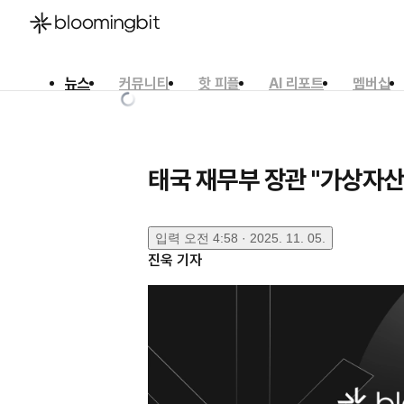
뉴스
커뮤니티
핫 피플
AI 리포트
멤버십
한국어
English
日本語
태국 재무부 장관 "가상자산
입력
오전 4:58 · 2025. 11. 05.
진욱
기자