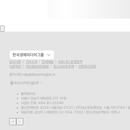
한국경제미디어그룹
공지사항
기자소개
인재채용
커뮤니티 운영정책
이용약관
개인정보처리방침
청소년보호정책
언론윤리강령
문의사항
help@bloomingbit.io
블루밍비트
서울시 강남구 테헤란로 217, 10층
사업자 번호: 484-81-02340
통신판매번호: 2024-서울강남-01131
|
인터넷신문등록번호: 서울,아53765
|
등
대표자명: 김산하
|
대표번호: 02-554-7002
|
청소년보호책임자: 양한나