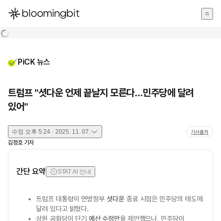
한국어
English
日本語
PiCK 뉴스
트럼프 "셧다운 언제 끝날지 모른다…민주당에 달려
있어"
수정
오후 5:24 · 2025. 11. 07.
기사출처
김정호
기자
간단 요약
STAT AI 안내
트럼프 대통령이 연방정부
셧다운
종료 시점은 민주당의 태도에
달려 있다고 밝혔다.
상원 공화당이 단기
예산 수정안
을 제안했으나, 민주당이