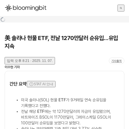
한국어
English
日本語
美 솔라나 현물 ETF, 전날 1270만달러 순유입…유입
지속
입력
오후 8:21 · 2025. 11. 07.
기사출처
이수현
기자
간단 요약
STAT AI 안내
미국 솔라나(SOL) 현물
ETF
가 9거래일 연속 순유입을
기록했다고 전했다.
전날 해당
ETF
에는 약 1270만달러의 자금이 유입됐으며,
비트와이즈 BSOL이 1170만달러, 그레이스케일 GSOL이
100만달러 순유입을 보였다고 밝혔다.
솔라나는 코인마켓캡 기준 전일 대비 3.77% 상승한