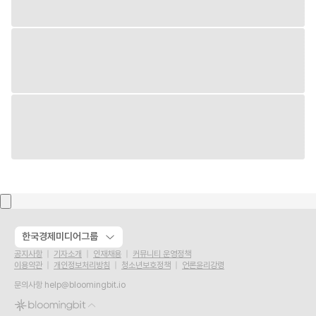
한국경제미디어그룹
공지사항
기자소개
인재채용
커뮤니티 운영정책
이용약관
개인정보처리방침
청소년보호정책
언론윤리강령
문의사항
help@bloomingbit.io