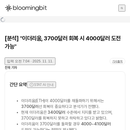
한국어
English
日本語
[분석] "이더리움, 3700달러 회복 시 4000달러 도전
가능"
입력
오전 7:04 · 2025. 11. 11.
기사출처
진욱
기자
간단 요약
STAT AI 안내
이더리움(ETH)이 4000달러를 재돌파하기 위해서는
3700달러
선 회복이 중요하다고 분석가가 전했다.
현재 이더리움은
3400달러
수준에서 지지를 받고 있으며,
3700달러를 회복하지 못하고 하락하고 있다고 밝혔다.
이더리움이 3700달러를 돌파할 경우
4000~4100달러
도전이 가능하다는 전망이 제시됐다.