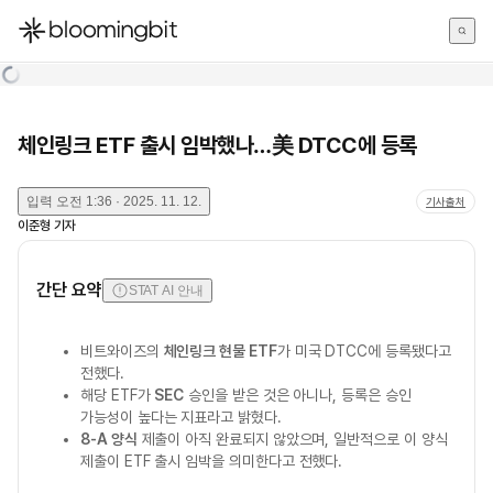
한국어
English
日本語
체인링크 ETF 출시 임박했나…美 DTCC에 등록
입력
오전 1:36 · 2025. 11. 12.
기사출처
이준형
기자
간단 요약
STAT AI 안내
비트와이즈의
체인링크 현물 ETF
가 미국 DTCC에 등록됐다고
전했다.
해당 ETF가
SEC
승인을 받은 것은 아니나, 등록은 승인
가능성이 높다는 지표라고 밝혔다.
8-A 양식
제출이 아직 완료되지 않았으며, 일반적으로 이 양식
제출이 ETF 출시 임박을 의미한다고 전했다.