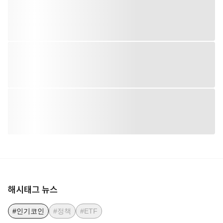
해시태그 뉴스
#인기코인
#정책
#ETF