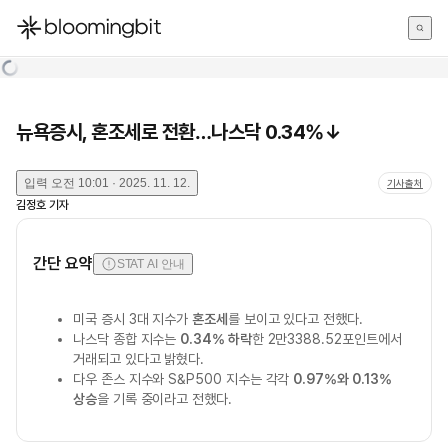
한국어
English
日本語
뉴욕증시, 혼조세로 전환…나스닥 0.34%↓
입력
오전 10:01 · 2025. 11. 12.
기사출처
김정호
기자
간단 요약
STAT AI 안내
미국 증시 3대 지수가
혼조세
를 보이고 있다고 전했다.
나스닥 종합 지수는
0.34% 하락
한 2만3388.52포인트에서
거래되고 있다고 밝혔다.
다우 존스 지수와 S&P500 지수는 각각
0.97%와 0.13%
상승
을 기록 중이라고 전했다.