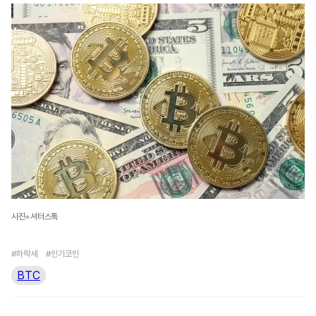
사진=셔터스톡
#하락세
#인기코인
BTC