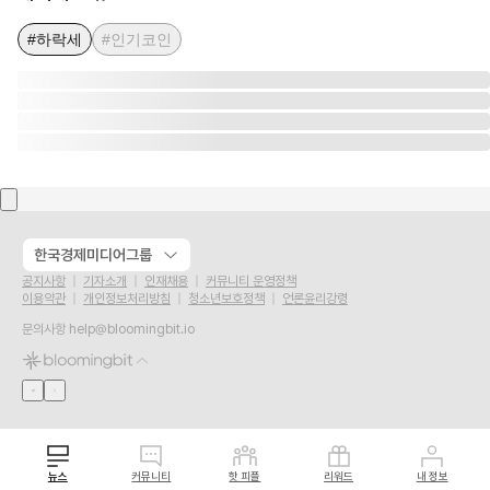
#하락세
#인기코인
한국경제미디어그룹
공지사항
기자소개
인재채용
커뮤니티 운영정책
이용약관
개인정보처리방침
청소년보호정책
언론윤리강령
문의사항
help@bloomingbit.io
뉴스
커뮤니티
핫 피플
리워드
내 정보