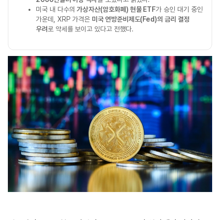
미국 내 다수의
가상자산(암호화폐) 현물 ETF
가 승인 대기 중인
가운데, XRP 가격은
미국 연방준비제도(Fed)의 금리 결정
우려
로 약세를 보이고 있다고 전했다.