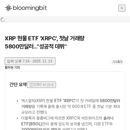
한국어
English
日本語
XRP 현물 ETF 'XRPC', 첫날 거래량
5800만달러..."성공적 데뷔"
입력
오후 7:24 · 2025. 11. 13.
기사출처
황두현
기자
간단 요약
STAT AI 안내
엑스알피(XRP) 현물
ETF 'XRPC'
가 첫 거래일에
5800만달러
거래량
을 기록해 올해 출시된 약 900개 ETF 중 첫날 기준 최대
규모라고 전했다.
더블록과 블룸버그에 따르면 XRPC와 비트와이즈의
솔라나
ETF(BSOL)
만이 올해 압도적 성과를 냈으며, 다른 ETF와
2000만달러 이상 격차
를 보였다고 밝혔다.