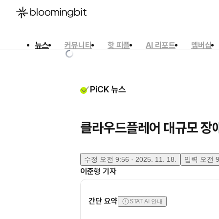
뉴스
커뮤니티
핫 피플
AI 리포트
멤버십
한국어
English
日本語
PiCK 뉴스
클라우드플레어 대규모 장애
수정
오전 9:56 · 2025. 11. 18.
입력
오전 9:
이준형
기자
간단 요약
STAT AI 안내