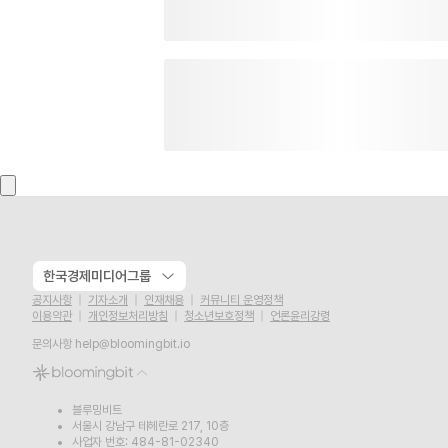
한국경제미디어그룹
공지사항
기자소개
인재채용
커뮤니티 운영정책
이용약관
개인정보처리방침
청소년보호정책
언론윤리강령
문의사항
help@bloomingbit.io
블루밍비트
서울시 강남구 테헤란로 217, 10층
사업자 번호: 484-81-02340